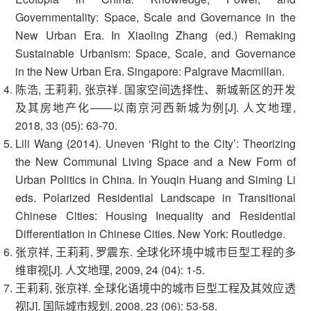
Governmentality: Space, Scale and Governance in the
New Urban Era. In Xiaoling Zhang (ed.) Remaking
Sustainable Urbanism: Space, Scale, and Governance
in the New Urban Era. Singapore: Palgrave Macmillan.
陈浩, 王莉莉, 张京祥. 国家空间选择性、新城新区的开发
及其房地产化——以南京河西新城为例[J]. 人文地理,
2018, 33 (05): 63-70.
Lili Wang (2014). Uneven ‘Right to the City’: Theorizing
the New Communal Living Space and a New Form of
Urban Politics in China. In Youqin Huang and Siming Li
eds. Polarized Residential Landscape in Transitional
Chinese Cities: Housing Inequality and Residential
Differentiation in Chinese Cities. New York: Routledge.
张京祥, 王莉莉, 罗震东. 全球化环境中城市巨型工程的多
维审视[J]. 人文地理, 2009, 24 (04): 1-5.
王莉莉, 张京祥. 全球化语境中的城市巨型工程及其效应透
视[J]. 国际城市规划, 2008, 23 (06): 53-58.