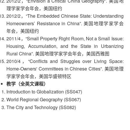
2012/2，“Envision a Critical China Geography”. 美国地
理学家学会年会，美国纽约
2012/2，“The Embedded Chinese State: Understanding
Homeowners’ Resistance in China”. 美国地理学家学会
年会，美国纽约
2011/4，“Small Property Right Room, Not a Small Issue:
Housing, Accumulation, and the State in Urbanizing
Rural China”. 美国地理学家学会年会，美国西雅图
2010/4，“Conflicts and Struggles over Living Space:
Home-Owners' Committees in Chinese Cities”. 美国地理
学家学会年会，美国华盛顿特区
教学（全英文课程）
Introduction to Globalization (SS047)
World Regional Geography (SS067)
The City and Technology (SS082)