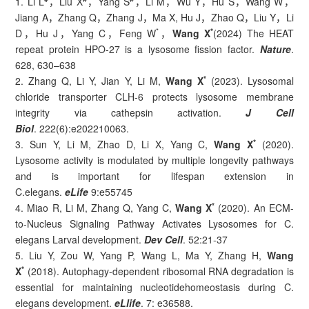
1. Li L
，Liu X
，Yang S
，Li M，Wu Y，Hu S，Wang W，
Jiang A，Zhang Q，Zhang J，Ma X, Hu J，Zhao Q，Liu Y，Li
*
*
D，Hu J，Yang C，Feng W
，
Wang X
(2024) The HEAT
repeat protein HPO-27 is a lysosome fission factor.
Nature
.
628, 630–638
*
2. Zhang Q, Li Y, Jian Y, Li M,
Wang X
(2023). Lysosomal
chloride transporter CLH-6 protects lysosome membrane
integrity via cathepsin activation.
J Cell
Biol
. 222(6):e202210063.
*
3. Sun Y, Li M, Zhao D, Li X, Yang C,
Wang X
(2020).
Lysosome activity is modulated by multiple longevity pathways
and is important for lifespan extension in
C.elegans.
eLife
9:e55745
*
4. Miao R, Li M, Zhang Q, Yang C,
Wang X
(2020). An ECM-
to-Nucleus Signaling Pathway Activates Lysosomes for C.
elegans Larval development.
Dev Cell
. 52:21-37
5. Liu Y, Zou W, Yang P, Wang L, Ma Y, Zhang H,
Wang
*
X
(2018). Autophagy-dependent ribosomal RNA degradation is
essential for maintaining nucleotidehomeostasis during C.
elegans development.
eLlife
. 7: e36588.