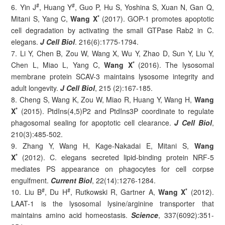
#
#
6. Yin J
, Huang Y
, Guo P, Hu S, Yoshina S, Xuan N, Gan Q,
*
Mitani S, Yang C,
Wang X
(2017). GOP-1 promotes apoptotic
cell degradation by activating the small GTPase Rab2 in C.
elegans.
J Cell Biol
. 216(6):1775-1794.
7. Li Y, Chen B, Zou W, Wang X, Wu Y, Zhao D, Sun Y, Liu Y,
*
Chen L, Miao L, Yang C,
Wang X
(2016). The lysosomal
membrane protein SCAV-3 maintains lysosome integrity and
adult longevity.
J Cell Biol
, 215 (2):167-185.
8. Cheng S, Wang K, Zou W, Miao R, Huang Y, Wang H,
Wang
*
X
(2015). PtdIns(4,5)P2 and PtdIns3P coordinate to regulate
phagosomal sealing for apoptotic cell clearance.
J Cell Biol
,
210(3):485-502.
9. Zhang Y, Wang H, Kage-Nakadai E, Mitani S,
Wang
*
X
(2012). C. elegans secreted lipid-binding protein NRF-5
mediates PS appearance on phagocytes for cell corpse
engulfment.
Current Biol
, 22(14):1276-1284.
#
#
*
10. Liu B
, Du H
, Rutkowski R, Gartner A,
Wang X
(2012).
LAAT-1 is the lysosomal lysine/arginine transporter that
maintains amino acid homeostasis.
Science
, 337(6092):351-