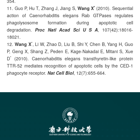
354.
*
11. Guo P, Hu T, Zhang J, Jiang S,
Wang X
(2010). Sequential
action of Caenorhabditis elegans Rab GTPases regulates
phagolysosome formation during apoptotic cell
degradation.
Proc Natl Acad Sci U S A
, 107(42):18016-
18021.
*
12.
Wang X
, Li W, Zhao D, Liu B, Shi Y, Chen B, Yang H, Guo
P, Geng X, Shang Z, Peden E, Kage-Nakadai E, Mitani S, Xue
*
D
(2010). Caenorhabditis elegans transthyretin-like protein
TTR-52 mediates recognition of apoptotic cells by the CED-1
phagocyte receptor.
Nat Cell Biol
, 12(7):655-664.