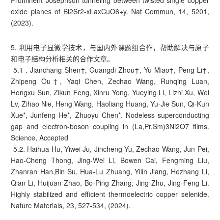
Prominent Josephson tunneling between twisted single copper
oxide planes of Bi2Sr2-xLaxCuO6+y. Nat Commun, 14, 5201,
(2023).
5. 利用电子显微学技术，与国内外课题组合作，帮助解决与原子
和电子结构分析相关的合作文章。
5.1 . Jianchang Shen†, Guangdi Zhou†, Yu Miao†, Peng Li†,
Zhipeng Ou†, Yaqi Chen, Zechao Wang, Runqing Luan,
Hongxu Sun, Zikun Feng, Xinru Yong, Yueying Li, Lizhi Xu, Wei
Lv, Zihao Nie, Heng Wang, Haoliang Huang, Yu-Jie Sun, Qi-Kun
Xue*, Junfeng He*, Zhuoyu Chen*. Nodeless superconducting
gap and electron-boson coupling in (La,Pr,Sm)3Ni2O7 films.
Science, Accepted
5.2. Haihua Hu, Yiwei Ju, Jincheng Yu, Zechao Wang, Jun Pei,
Hao-Cheng Thong, Jing-Wei Li, Bowen Cai, Fengming Liu,
Zhanran Han,Bin Su, Hua-Lu Zhuang, Yilin Jiang, Hezhang Li,
Qian Li, Huijuan Zhao, Bo-Ping Zhang, Jing Zhu, Jing-Feng Li.
Highly stabilized and efficient thermoelectric copper selenide.
Nature Materials, 23, 527-534, (2024).