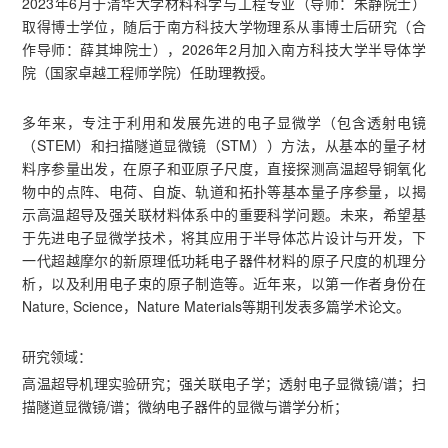
2023年6月于清华大学材料科学与工程专业（导师：朱静院士）
取得博士学位，随后于南方科技大学物理系从事博士后研究（合
作导师：薛其坤院士），2026年2月加入南方科技大学半导体学
院（国家卓越工程师学院）任助理教授。
多年来，专注于利用和发展先进的电子显微学（包含透射电镜
（STEM）和扫描隧道显微镜（STM））方法，从基本的量子材
料序参量出发，在原子和亚原子尺度，直接探测高温超导铜氧化
物中的点阵、电荷、自旋、轨道和拓扑等基本量子序参量，以揭
示高温超导及强关联材料体系中的重要科学问题。未来，希望基
于先进电子显微学技术，将其应用于半导体芯片设计与开发，下
一代超越摩尔的新原理低功耗电子器件材料的原子尺度的机理分
析，以及利用电子束的原子制造等。近年来，以第一作者身份在
Nature, Science，Nature Materials等期刊发表多篇学术论文。
研究领域：
高温超导机理实验研究；强关联电子学；透射电子显微镜/谱；扫
描隧道显微镜/谱；微纳电子器件的显微与谱学分析；