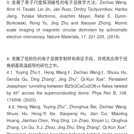
3. 发展了原子尺度探测磁性的电子显微学方法。Zechao Wang,
Amir H. Tavabi, Lei Jin, Ján Rusz, Dmitry Tyutyunnikov, Hanbo
Jiang, Yutaka Moritomo, Joachim Mayer, Rafal E. Dunin-
Borkowski, Rong Yu, Jing Zhu and Xiaoyan Zhong. Atomic
scale imaging of magnetic circular dichroism by achromatic
electron microscopy. Nature Materials, 17, 221-225. (2018).
4. 发展了低损伤的电子显微学制样和表征手段，并将其应用于扭
角铜基高温超导的研究之中。
4.1. Yuying Zhu†, Heng Wang†, Zechao Wang†, Shuxu Hu,
Genda Gu, Ding Zhang*, Jing Zhu*, Qi-Kun Xue*. Persistent
Josephson tunneling between Bi2Sr2CaCu2O8+x flakes twisted
by 45° across the superconducting dome. Phys Rev B, 108,
174508, (2023).
4.2. Heng Wang, Yuying Zhu*, Zhonghua Bai, Zechao Wang,
Shuxu Hu, Hong-Yi Xie, Xiaopeng Hu, Jian Cui, Miaoling
Huang, Jianhao Chen, Ying Ding, Lin Zhao, Xinyan Li, Qinghua
Zhang, Lin Gu, X.J. Zhou, Jing Zhu, Ding Zhang*, Qi-Kun Xue*.