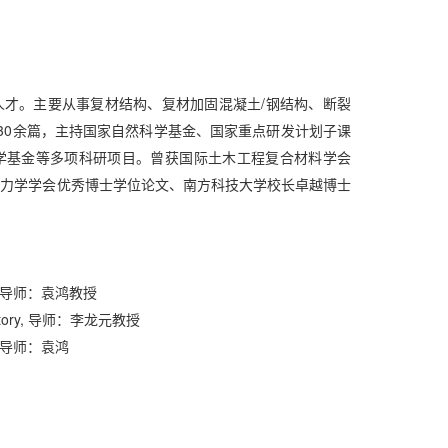
才。主要从事复材结构、复材加固混凝土/钢结构、断裂
文30余篇，主持国家自然科学基金、国家重点研发计划子课
学基金等多项科研项目。曾获国际土木工程复合材料学会
d）、广东省力学学会优秀博士学位论文、南方科技大学校长卓越博士
博士, 导师：袁鸿教授
boratory, 导师：李龙元教授
士, 导师：袁鸿