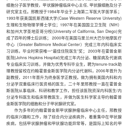
细胞分子医学教授，甲状腺肿瘤临床中心主任, 甲状腺细胞及分子
研究室主任。邢教授于1984年毕业于上海第二军医大学医学系；
1993年获美国凯斯西储大学(Case Western Reserve University)
生理和生物物理学博士学位；1997年在美国国立卫生院（NIH）
和加州大学圣地亚哥分校(University of California, San Diego)完
成了四年的博士后训练； 2000年在美国马里兰州大巴尔地摩医疗
中心（Greater Baltimore Medical Center）完成三年内科临床实
习训练，毕业时荣获唯一“最佳住院医生”奖； 2003年在霍普金斯
医院(Johns Hopkins Hospital)完成三年内分泌、糖尿病及代谢病
专业临床实习训练，并做为优秀专科毕业生，聘为tenure-track助
理教授留校在约翰霍普金斯医学院内分泌代谢科，2006年晋升为
副教授，2011年晋升为终身医学正教授。做为拥有美国内科和内
分泌学双重临床行医资格的医生，二十年里邢教授一直在霍普金
斯医院从事临床、科研和教学工作，担任该医院资深内科医生/内
分泌专科医生和临床带教医生，并做为医生科学家主导约翰霍普
金斯医学院的细胞和分子甲状腺研究室。
作为多年的约翰霍普金斯甲状腺肿瘤临床中心主任，邢教授
的临床兴趣和工作，除了综合内分泌疾病外，着重集中在甲状腺
疾病，包括甲状腺肿瘤和甲状腺功能异常等，是国际上知名的甲