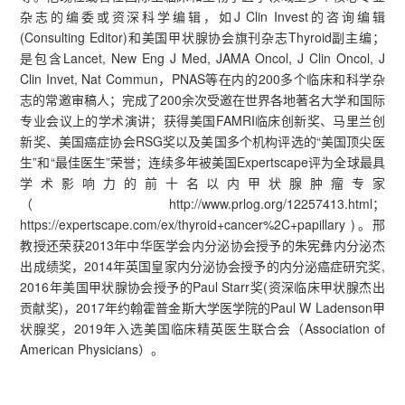
杂志的编委或资深科学编辑，如J Clin Invest的咨询编辑
(Consulting Editor)和美国甲状腺协会旗刊杂志Thyroid副主编；
是包含Lancet, New Eng J Med, JAMA Oncol, J Clin Oncol, J
Clin Invet, Nat Commun，PNAS等在内的200多个临床和科学杂
志的常邀审稿人；完成了200余次受邀在世界各地著名大学和国际
专业会议上的学术演讲；获得美国FAMRI临床创新奖、马里兰创
新奖、美国癌症协会RSG奖以及美国多个机构评选的“美国顶尖医
生”和“最佳医生”荣誉；连续多年被美国Expertscape评为全球最具
学术影响力的前十名以内甲状腺肿瘤专家
（http://www.prlog.org/12257413.html；
https://expertscape.com/ex/thyroid+cancer%2C+papillary )。邢
教授还荣获2013年中华医学会内分泌协会授予的朱宪彝内分泌杰
出成绩奖，2014年英国皇家内分泌协会授予的内分泌癌症研究奖,
2016年美国甲状腺协会授予的Paul Starr奖(资深临床甲状腺杰出
贡献奖)，2017年约翰霍普金斯大学医学院的Paul W Ladenson甲
状腺奖，2019年入选美国临床精英医生联合会（Association of
American Physicians）。