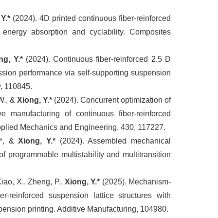
Y.*
(2024). 4D printed continuous fiber-reinforced
h energy absorption and cyclability. Composites
ng, Y.*
(2024). Continuous fiber-reinforced 2.5 D
ession performance via self-supporting suspension
, 110845.
W., &
Xiong, Y.*
(2024). Concurrent optimization of
ve manufacturing of continuous fiber-reinforced
plied Mechanics and Engineering, 430, 117227.
.*, &
Xiong, Y.*
(2024). Assembled mechanical
of programmable multistability and multitransition
Xiao, X., Zheng, P.,
Xiong, Y.*
(2025). Mechanism-
r-reinforced suspension lattice structures with
pension printing. Additive Manufacturing, 104980.