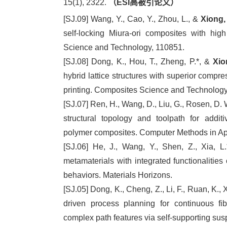
15(1), 2322.
（ESI高被引论文）
[SJ.09] Wang, Y., Cao, Y., Zhou, L., &
Xiong, 
self-locking Miura-ori composites with hig
Science and Technology, 110851.
[SJ.08] Dong, K., Hou, T., Zheng, P.*, &
Xio
hybrid lattice structures with superior compr
printing. Composites Science and Technology
[SJ.07] Ren, H., Wang, D., Liu, G., Rosen, D. 
structural topology and toolpath for additi
polymer composites. Computer Methods in Ap
[SJ.06] He, J., Wang, Y., Shen, Z., Xia, L
metamaterials with integrated functionalities 
behaviors. Materials Horizons.
[SJ.05] Dong, K., Cheng, Z., Li, F., Ruan, K., 
driven process planning for continuous fibe
complex path features via self-supporting sus