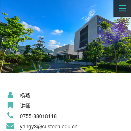
杨燕
讲师
0755-88018118
yangy3@sustech.edu.cn