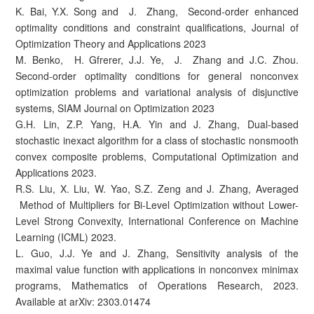
K. Bai, Y.X. Song and J. Zhang, Second-order enhanced
optimality conditions and constraint qualifications, Journal of
Optimization Theory and Applications 2023
M. Benko, H. Gfrerer, J.J. Ye, J. Zhang and J.C. Zhou.
Second-order optimality conditions for general nonconvex
optimization problems and variational analysis of disjunctive
systems, SIAM Journal on Optimization 2023
G.H. Lin, Z.P. Yang, H.A. Yin and J. Zhang, Dual-based
stochastic inexact algorithm for a class of stochastic nonsmooth
convex composite problems, Computational Optimization and
Applications 2023.
R.S. Liu, X. Liu, W. Yao, S.Z. Zeng and J. Zhang, Averaged
Method of Multipliers for Bi-Level Optimization without Lower-
Level Strong Convexity, International Conference on Machine
Learning (ICML) 2023.
L. Guo, J.J. Ye and J. Zhang, Sensitivity analysis of the
maximal value function with applications in nonconvex minimax
programs, Mathematics of Operations Research, 2023.
Available at arXiv: 2303.01474