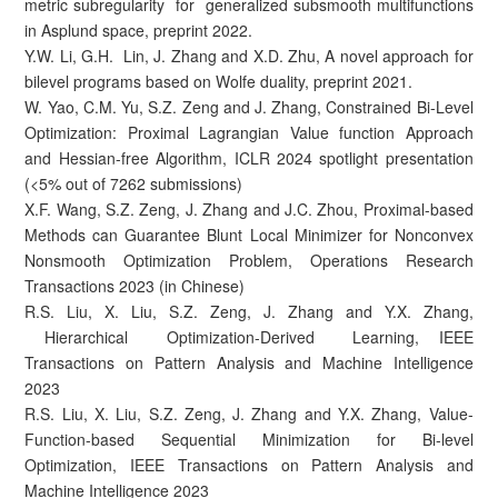
metric subregularity for generalized subsmooth multifunctions
in Asplund space, preprint 2022.
Y.W. Li, G.H. Lin, J. Zhang and X.D. Zhu, A novel approach for
bilevel programs based on Wolfe duality, preprint 2021.
W. Yao, C.M. Yu, S.Z. Zeng and J. Zhang, Constrained Bi-Level
Optimization: Proximal Lagrangian Value function Approach
and Hessian-free Algorithm, ICLR 2024 spotlight presentation
(<5% out of 7262 submissions)
X.F. Wang, S.Z. Zeng, J. Zhang and J.C. Zhou, Proximal-based
Methods can Guarantee Blunt Local Minimizer for Nonconvex
Nonsmooth Optimization Problem, Operations Research
Transactions 2023 (in Chinese)
R.S. Liu, X. Liu, S.Z. Zeng, J. Zhang and Y.X. Zhang,
Hierarchical Optimization-Derived Learning, IEEE
Transactions on Pattern Analysis and Machine Intelligence
2023
R.S. Liu, X. Liu, S.Z. Zeng, J. Zhang and Y.X. Zhang, Value-
Function-based Sequential Minimization for Bi-level
Optimization, IEEE Transactions on Pattern Analysis and
Machine Intelligence 2023