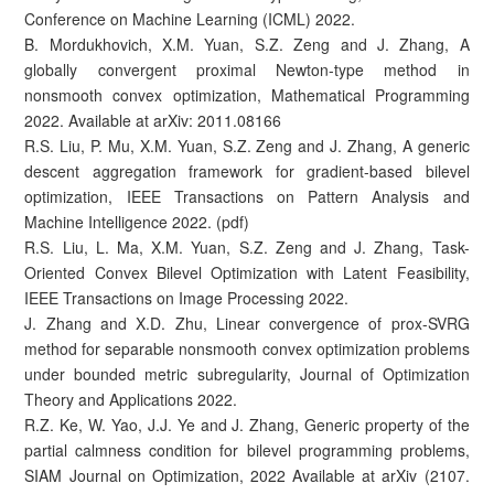
Conference on Machine Learning (ICML) 2022.
B. Mordukhovich, X.M. Yuan, S.Z. Zeng and J. Zhang, A
globally convergent proximal Newton-type method in
nonsmooth convex optimization, Mathematical Programming
2022. Available at arXiv: 2011.08166
R.S. Liu, P. Mu, X.M. Yuan, S.Z. Zeng and J. Zhang, A generic
descent aggregation framework for gradient-based bilevel
optimization, IEEE Transactions on Pattern Analysis and
Machine Intelligence 2022. (pdf)
R.S. Liu, L. Ma, X.M. Yuan, S.Z. Zeng and J. Zhang, Task-
Oriented Convex Bilevel Optimization with Latent Feasibility,
IEEE Transactions on Image Processing 2022.
J. Zhang and X.D. Zhu, Linear convergence of prox-SVRG
method for separable nonsmooth convex optimization problems
under bounded metric subregularity, Journal of Optimization
Theory and Applications 2022.
R.Z. Ke, W. Yao, J.J. Ye and J. Zhang, Generic property of the
partial calmness condition for bilevel programming problems,
SIAM Journal on Optimization, 2022 Available at arXiv (2107.