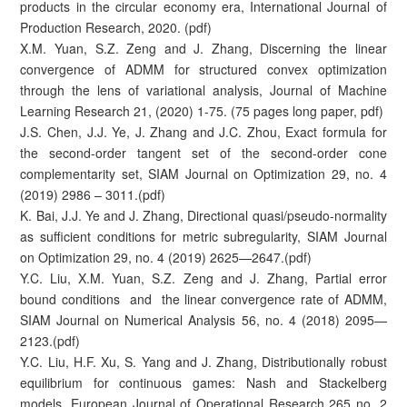
products in the circular economy era, International Journal of
Production Research, 2020. (pdf)
X.M. Yuan, S.Z. Zeng and J. Zhang, Discerning the linear
convergence of ADMM for structured convex optimization
through the lens of variational analysis, Journal of Machine
Learning Research 21, (2020) 1-75. (75 pages long paper, pdf)
J.S. Chen, J.J. Ye, J. Zhang and J.C. Zhou, Exact formula for
the second-order tangent set of the second-order cone
complementarity set, SIAM Journal on Optimization 29, no. 4
(2019) 2986 – 3011.(pdf)
K. Bai, J.J. Ye and J. Zhang, Directional quasi/pseudo-normality
as sufficient conditions for metric subregularity, SIAM Journal
on Optimization 29, no. 4 (2019) 2625—2647.(pdf)
Y.C. Liu, X.M. Yuan, S.Z. Zeng and J. Zhang, Partial error
bound conditions and the linear convergence rate of ADMM,
SIAM Journal on Numerical Analysis 56, no. 4 (2018) 2095—
2123.(pdf)
Y.C. Liu, H.F. Xu, S. Yang and J. Zhang, Distributionally robust
equilibrium for continuous games: Nash and Stackelberg
models, European Journal of Operational Research 265 no. 2