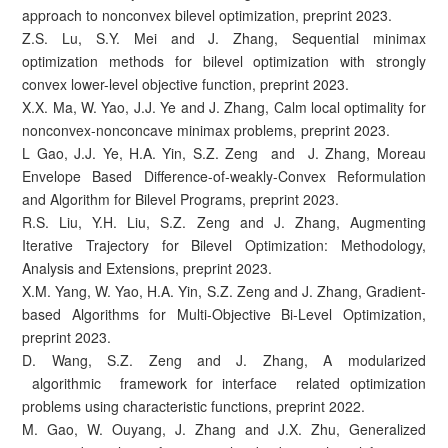
approach to nonconvex bilevel optimization, preprint 2023.
Z.S. Lu, S.Y. Mei and J. Zhang, Sequential minimax
optimization methods for bilevel optimization with strongly
convex lower-level objective function, preprint 2023.
X.X. Ma, W. Yao, J.J. Ye and J. Zhang, Calm local optimality for
nonconvex-nonconcave minimax problems, preprint 2023.
L Gao, J.J. Ye, H.A. Yin, S.Z. Zeng and J. Zhang, Moreau
Envelope Based Difference-of-weakly-Convex Reformulation
and Algorithm for Bilevel Programs, preprint 2023.
R.S. Liu, Y.H. Liu, S.Z. Zeng and J. Zhang, Augmenting
Iterative Trajectory for Bilevel Optimization: Methodology,
Analysis and Extensions, preprint 2023.
X.M. Yang, W. Yao, H.A. Yin, S.Z. Zeng and J. Zhang, Gradient-
based Algorithms for Multi-Objective Bi-Level Optimization,
preprint 2023.
D. Wang, S.Z. Zeng and J. Zhang, A modularized
algorithmic framework for interface related optimization
problems using characteristic functions, preprint 2022.
M. Gao, W. Ouyang, J. Zhang and J.X. Zhu, Generalized