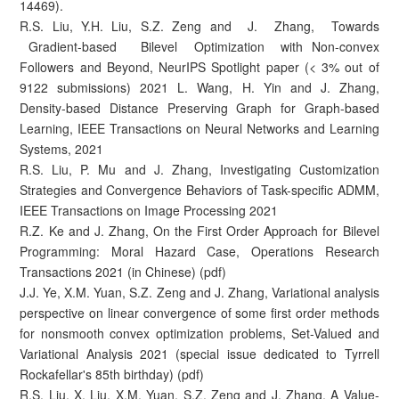
14469).
R.S. Liu, Y.H. Liu, S.Z. Zeng and J. Zhang, Towards
Gradient-based Bilevel Optimization with Non-convex
Followers and Beyond, NeurIPS Spotlight paper (< 3% out of
9122 submissions) 2021 L. Wang, H. Yin and J. Zhang,
Density-based Distance Preserving Graph for Graph-based
Learning, IEEE Transactions on Neural Networks and Learning
Systems, 2021
R.S. Liu, P. Mu and J. Zhang, Investigating Customization
Strategies and Convergence Behaviors of Task-specific ADMM,
IEEE Transactions on Image Processing 2021
R.Z. Ke and J. Zhang, On the First Order Approach for Bilevel
Programming: Moral Hazard Case, Operations Research
Transactions 2021 (in Chinese) (pdf)
J.J. Ye, X.M. Yuan, S.Z. Zeng and J. Zhang, Variational analysis
perspective on linear convergence of some first order methods
for nonsmooth convex optimization problems, Set-Valued and
Variational Analysis 2021 (special issue dedicated to Tyrrell
Rockafellar's 85th birthday) (pdf)
R.S. Liu, X. Liu, X.M. Yuan, S.Z. Zeng and J. Zhang, A Value-