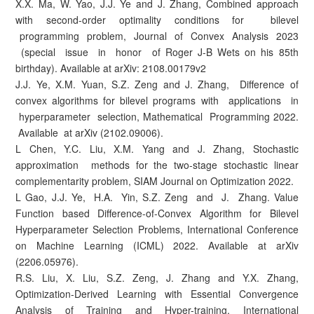
X.X. Ma, W. Yao, J.J. Ye and J. Zhang, Combined approach
with second-order optimality conditions for bilevel
programming problem, Journal of Convex Analysis 2023
(special issue in honor of Roger J-B Wets on his 85th
birthday). Available at arXiv: 2108.00179v2
J.J. Ye, X.M. Yuan, S.Z. Zeng and J. Zhang, Difference of
convex algorithms for bilevel programs with applications in
hyperparameter selection, Mathematical Programming 2022.
Available at arXiv (2102.09006).
L Chen, Y.C. Liu, X.M. Yang and J. Zhang, Stochastic
approximation methods for the two-stage stochastic linear
complementarity problem, SIAM Journal on Optimization 2022.
L Gao, J.J. Ye, H.A. Yin, S.Z. Zeng and J. Zhang. Value
Function based Difference-of-Convex Algorithm for Bilevel
Hyperparameter Selection Problems, International Conference
on Machine Learning (ICML) 2022. Available at arXiv
(2206.05976).
R.S. Liu, X. Liu, S.Z. Zeng, J. Zhang and Y.X. Zhang,
Optimization-Derived Learning with Essential Convergence
Analysis of Training and Hyper-training, International