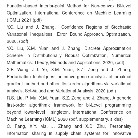
Function-based Interior-point Method for Non-convex Bi-level
Optimization, International Conference on Machine Learning
(ICML) 2021 (pdf)
Y.C. Liu and J. Zhang, Confidence Regions of Stochastic
Variational Inequalities: Error Bound Approach, Optimization,
2020, (pdf)
Y.C. Liu, X.M. Yuan and J. Zhang, Discrete Approximation
Scheme in Distributionally Robust Optimization, Numerical
Mathematics: Theory, Methods and Applications, 2020, (pdf)
X.F. Wang, J.J. Ye, X.M. Yuan, S.Z. Zeng and J. Zhang,
Perturbation techniques for convergence analysis of proximal
gradient method and other first-order algorithms via variational
analysis, Set-Valued and Variational Analysis, 2020 (pdf)
R.S. Liu, P. Mu, X.M. Yuan, S.Z. Zeng and J. Zhang, A generic
first-order algorithmic framework for bi-Level programming
beyond lower-level singleton, International Conference on
Machine Learning (ICML) 2020 (pdf, supplementary, slides)
C. Fang, X.Y. Ma, J. Zhang and X.D. Zhu, Personality
information sharing in supply chain systems for innovative