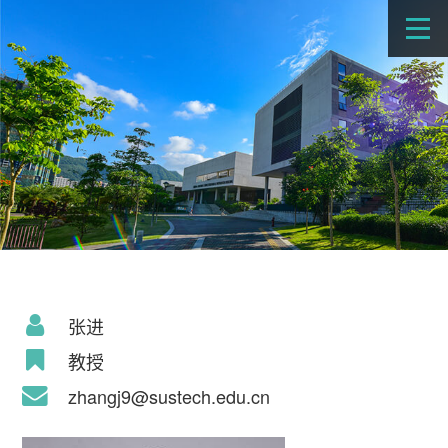
张进
教授
zhangj9@sustech.edu.cn