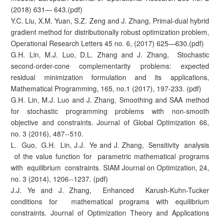
(2018) 631— 643.(pdf)
Y.C. Liu, X.M. Yuan, S.Z. Zeng and J. Zhang, Primal-dual hybrid
gradient method for distributionally robust optimization problem,
Operational Research Letters 45 no. 6, (2017) 625—630.(pdf)
G.H. Lin, M.J. Luo, D.L. Zhang and J. Zhang, Stochastic
second-order-cone complementarity problems: expected
residual minimization formulation and its applications,
Mathematical Programming, 165, no.1 (2017), 197-233. (pdf)
G.H. Lin, M.J. Luo and J. Zhang, Smoothing and SAA method
for stochastic programming problems with non-smooth
objective and constraints. Journal of Global Optimization 66,
no. 3 (2016), 487--510.
L. Guo, G.H. Lin, J.J. Ye and J. Zhang, Sensitivity analysis
of the value function for parametric mathematical programs
with equilibrium constraints. SIAM Journal on Optimization, 24,
no. 3 (2014), 1206--1237. (pdf)
J.J. Ye and J. Zhang, Enhanced Karush-Kuhn-Tucker
conditions for mathematical programs with equilibrium
constraints. Journal of Optimization Theory and Applications