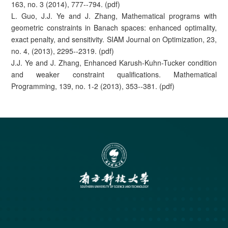
163, no. 3 (2014), 777--794. (pdf)
L. Guo, J.J. Ye and J. Zhang, Mathematical programs with
geometric constraints in Banach spaces: enhanced optimality,
exact penalty, and sensitivity. SIAM Journal on Optimization, 23,
no. 4, (2013), 2295--2319. (pdf)
J.J. Ye and J. Zhang, Enhanced Karush-Kuhn-Tucker condition
and weaker constraint qualifications. Mathematical
Programming, 139, no. 1-2 (2013), 353--381. (pdf)