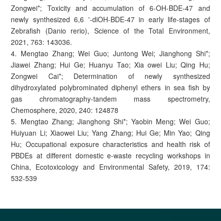
Zongwei*; Toxicity and accumulation of 6-OH-BDE-47 and
newly synthesized 6,6 '-diOH-BDE-47 in early life-stages of
Zebrafish (Danio rerio), Science of the Total Environment,
2021, 763: 143036.
4. Mengtao Zhang; Wei Guo; Juntong Wei; Jianghong Shi*;
Jiawei Zhang; Hui Ge; Huanyu Tao; Xia owei Liu; Qing Hu;
Zongwei Cai*; Determination of newly synthesized
dihydroxylated polybrominated diphenyl ethers in sea fish by
gas chromatography-tandem mass spectrometry,
Chemosphere, 2020, 240: 124878
5. Mengtao Zhang; Jianghong Shi*; Yaobin Meng; Wei Guo;
Huiyuan Li; Xiaowei Liu; Yang Zhang; Hui Ge; Min Yao; Qing
Hu; Occupational exposure characteristics and health risk of
PBDEs at different domestic e-waste recycling workshops in
China, Ecotoxicology and Environmental Safety, 2019, 174:
532-539