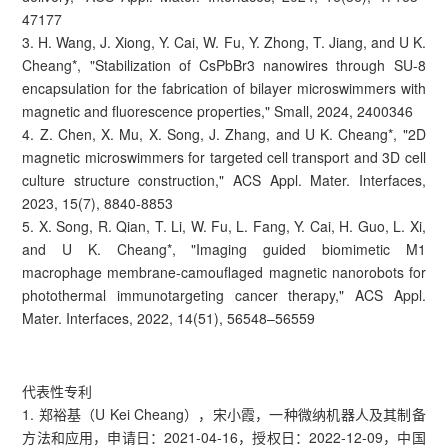
47177
3. H. Wang, J. Xiong, Y. Cai, W. Fu, Y. Zhong, T. Jiang, and U K.
Cheang*, "Stabilization of CsPbBr3 nanowires through SU-8
encapsulation for the fabrication of bilayer microswimmers with
magnetic and fluorescence properties," Small, 2024, 2400346
4. Z. Chen, X. Mu, X. Song, J. Zhang, and U K. Cheang*, "2D
magnetic microswimmers for targeted cell transport and 3D cell
culture structure construction," ACS Appl. Mater. Interfaces,
2023, 15(7), 8840-8853
5. X. Song, R. Qian, T. Li, W. Fu, L. Fang, Y. Cai, H. Guo, L. Xi,
and U K. Cheang*, "Imaging guided biomimetic M1
macrophage membrane-camouflaged magnetic nanorobots for
photothermal immunotargeting cancer therapy," ACS Appl.
Mater. Interfaces, 2022, 14(51), 56548–56559
代表性专利
1. 郑裕基（U Kei Cheang），宋小霞，一种微纳机器人及其制备
方法和应用，申请日：2021-04-16，授权日：2022-12-09，中国