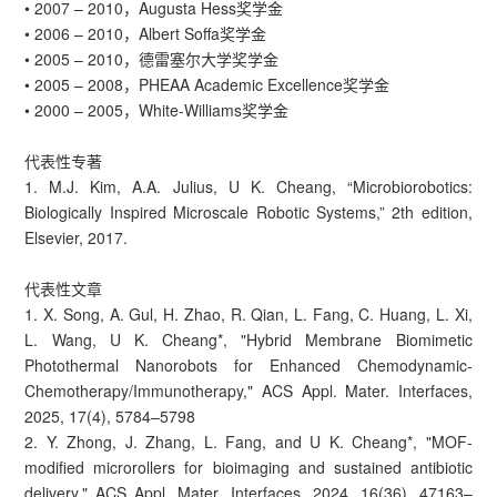
• 2007 – 2010，Augusta Hess奖学金
• 2006 – 2010，Albert Soffa奖学金
• 2005 – 2010，德雷塞尔大学奖学金
• 2005 – 2008，PHEAA Academic Excellence奖学金
• 2000 – 2005，White-Williams奖学金
代表性专著
1. M.J. Kim, A.A. Julius, U K. Cheang, “Microbiorobotics:
Biologically Inspired Microscale Robotic Systems,” 2th edition,
Elsevier, 2017.
代表性文章
1. X. Song, A. Gul, H. Zhao, R. Qian, L. Fang, C. Huang, L. Xi,
L. Wang, U K. Cheang*, "Hybrid Membrane Biomimetic
Photothermal Nanorobots for Enhanced Chemodynamic-
Chemotherapy/Immunotherapy," ACS Appl. Mater. Interfaces,
2025, 17(4), 5784–5798
2. Y. Zhong, J. Zhang, L. Fang, and U K. Cheang*, "MOF-
modified microrollers for bioimaging and sustained antibiotic
delivery," ACS Appl. Mater. Interfaces, 2024, 16(36), 47163–