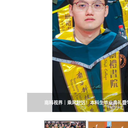
南科视界｜乘风赴远！本科生毕业典礼暨