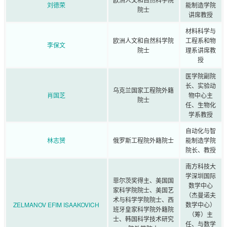
刘德荣
能制造学院
院士
讲席教授
材料科学与
欧洲人文和自然科学院
工程系和物
李保文
院士
理系讲席教
授
医学院副院
长、实验动
乌克兰国家工程院外籍
肖国芝
物中心主
院士
任、生物化
学系教授
自动化与智
林志赟
俄罗斯工程院外籍院士
能制造学院
院长、教授
南方科技大
学深圳国际
菲尔茨奖得主、美国国
数学中心
家科学院院士、美国艺
（杰曼诺夫
术与科学学院院士、西
ZELMANOV EFIM ISAAKOVICH
数学中心）
班牙皇家科学院外籍院
（筹）主
士、韩国科学技术研究
任、与数学