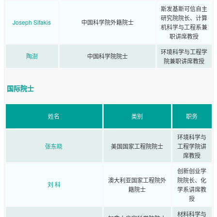
斯发基斯可信自主
研究院院长、计算
Joseph Sifakis
中国科学院外籍院士
机科学与工程系兼
职讲席教授
环境科学与工程学
陶澍
中国科学院院士
院兼职讲席教授
国际院士
姓名
类别
职务
环境科学与
张东晓
美国国家工程院院士
工程学院讲
席教授
创新创业学
澳大利亚国家工程院外
院院长、化
刘 科
籍院士
学系讲席教
授
材料科学与