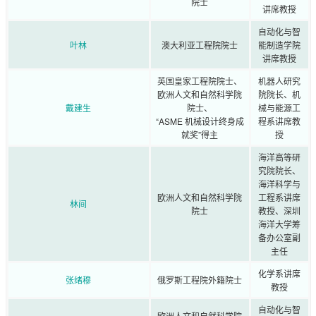
院士
讲席教授
自动化与智
叶林
澳大利亚工程院院士
能制造学院
讲席教授
英国皇家工程院院士、
机器人研究
欧洲人文和自然科学院
院院长、机
戴建生
院士、
械与能源工
“ASME 机械设计终身成
程系讲席教
就奖”得主
授
海洋高等研
究院院长、
海洋科学与
欧洲人文和自然科学院
工程系讲席
林间
院士
教授、深圳
海洋大学筹
备办公室副
主任
化学系讲席
张绪穆
俄罗斯工程院外籍院士
教授
自动化与智
欧洲人文和自然科学院