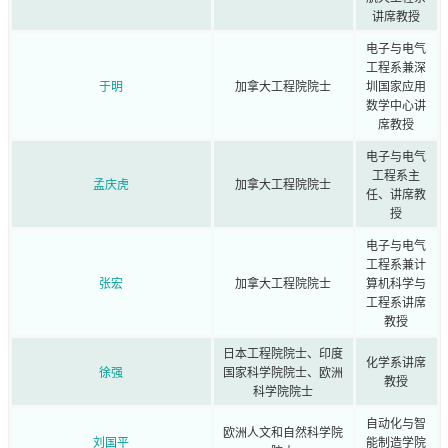
讲席教授
电子与电气
工程系兼深
于明
加拿大工程院院士
圳国家应用
数学中心讲
席教授
电子与电气
工程系主
孟庆虎
加拿大工程院院士
任、讲席教
授
电子与电气
工程系兼计
张宏
加拿大工程院院士
算机科学与
工程系讲席
教授
日本工程院院士、印度
化学系讲席
徐强
国家科学院院士、欧洲
教授
科学院院士
自动化与智
欧洲人文和自然科学院
刘国平
能制造学院