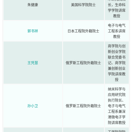
朱健康
美国科学院院士
长，生命科
学学院讲席
教授
电子与电气
郭书祥
日本工程院外籍院士
工程系讲席
教授
商学院与创
新创业学院
联合党委书
王凭慧
俄罗斯工程院外籍院士
记、商学院
兼创新创业
学院讲席教
授
纳米科学与
应用研究院
执行院长、
孙小卫
俄罗斯工程院外籍院士
电子与电气
工程系兼深
港微电子学
院讲席教授
工学院副院