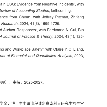
ain ESG: Evidence from Negative Incidents”, with
eview of Accounting Studies
, forthcoming.
dence from China”, with Jeffrey Pittman, Zhifeng
g Research
, 2024, 41(3), 1695-1725.
nd Auditor Responses”, with Ferdinand A. Gul, Bin
A Journal of Practice & Theory
, 2024, 43(1), 125-
ng and Workplace Safety”, with Claire Y. C. Liang,
nal of Financial and Quantitative Analysis
, 2023,
9），主持，2025-2027。
助学金，博士生申请流程请留意南科大研究生招生官