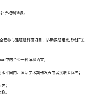
、餐补等福利待遇。
）
全程参与课题组科研项目，协助课题组完成教研工
ython中的至少一种编程语言；
高水平国内、国际学术期刊发表或者接收者优先；
；
优先；
兴趣。