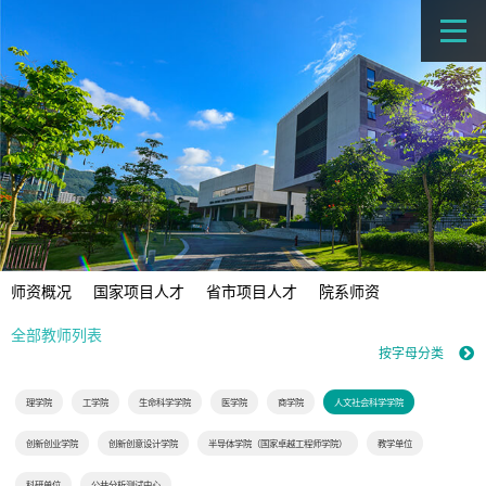
师资概况
国家项目人才
省市项目人才
院系师资
全部教师列表
按字母分类
理学院
工学院
生命科学学院
医学院
商学院
人文社会科学学院
创新创业学院
创新创意设计学院
半导体学院（国家卓越工程师学院）
教学单位
科研单位
公共分析测试中心