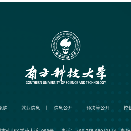
采购
就业信息
信息公开
预决算公开
校
圳市南山区学苑大道1088号
电话： +86-755-88010114
邮编：