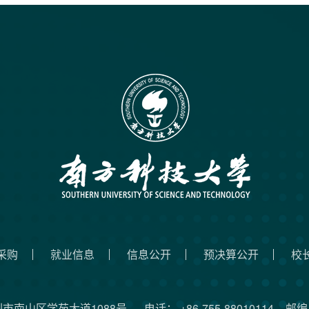
采购
就业信息
信息公开
预决算公开
校
圳市南山区学苑大道1088号
电话： +86-755-88010114
邮编：