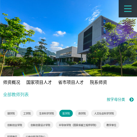
师资概况
国家项目人才
省市项目人才
院系师资
全部教师列表
按字母分类
理学院
工学院
生命科学学院
医学院
商学院
人文社会科学学院
创新创业学院
创新创意设计学院
半导体学院（国家卓越工程师学院）
教学单位
科研单位
公共分析测试中心