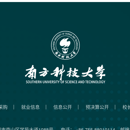
采购
就业信息
信息公开
预决算公开
校
圳市南山区学苑大道1088号
电话： +86-755-88010114
邮编：