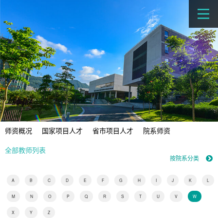
师资概况
国家项目人才
省市项目人才
院系师资
全部教师列表
按院系分类
A
B
C
D
E
F
G
H
I
J
K
L
M
N
O
P
Q
R
S
T
U
V
W
X
Y
Z